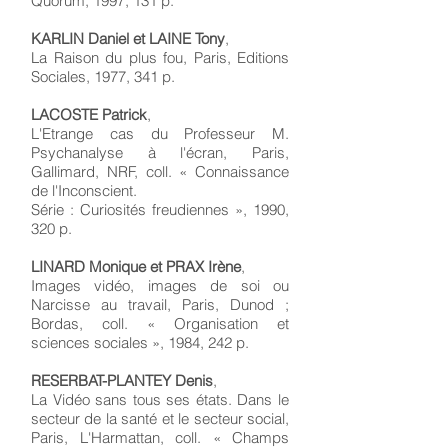
Quorum, 1997, 131 p.
KARLIN Daniel et LAINE Tony
,
La Raison du plus fou, Paris, Editions
Sociales, 1977, 341 p.
LACOSTE Patrick
,
L'Etrange cas du Professeur M.
Psychanalyse à l'écran, Paris,
Gallimard, NRF, coll. « Connaissance
de l'Inconscient.
Série : Curiosités freudiennes », 1990,
320 p.
LINARD Monique et PRAX Irène
,
Images vidéo, images de soi ou
Narcisse au travail, Paris, Dunod ;
Bordas, coll. « Organisation et
sciences sociales », 1984, 242 p.
RESERBAT-PLANTEY Denis
,
La Vidéo sans tous ses états. Dans le
secteur de la santé et le secteur social,
Paris, L'Harmattan, coll. « Champs