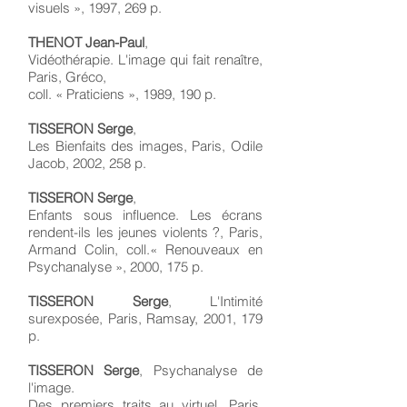
visuels », 1997, 269 p.
THENOT Jean-Paul
,
Vidéothérapie. L'image qui fait renaître,
Paris, Gréco,
coll. « Praticiens », 1989, 190 p.
TISSERON Serge
,
Les Bienfaits des images, Paris, Odile
Jacob, 2002, 258 p.
TISSERON Serge
,
Enfants sous influence. Les écrans
rendent-ils les jeunes violents ?, Paris,
Armand Colin, coll.« Renouveaux en
Psychanalyse », 2000, 175 p.
TISSERON Serge
, L'Intimité
surexposée, Paris, Ramsay, 2001, 179
p.
TISSERON Serge
, Psychanalyse de
l'image.
Des premiers traits au virtuel, Paris,