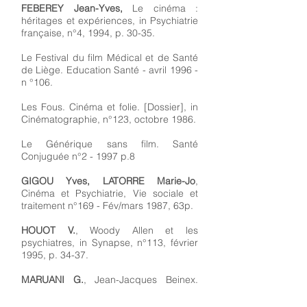
FEBEREY Jean-Yves,
Le cinéma :
héritages et expériences, in Psychiatrie
française, n°4, 1994, p. 30-35.
Le Festival du film Médical et de Santé
de Liège. Education Santé - avril 1996 -
n °106.
Les Fous. Cinéma et folie. [Dossier], in
Cinématographie, n°123, octobre 1986.
Le Générique sans film. Santé
Conjuguée n°2 - 1997 p.8
GIGOU Yves, LATORRE Marie-Jo
,
Cinéma et Psychiatrie, Vie sociale et
traitement n°169 - Fév/mars 1987, 63p.
HOUOT V.
, Woody Allen et les
psychiatres, in Synapse, n°113, février
1995, p. 34-37.
MARUANI G.
, Jean-Jacques Beinex.
[Interview], in Synapse, n°172, janvier
2001, p. 6-10.